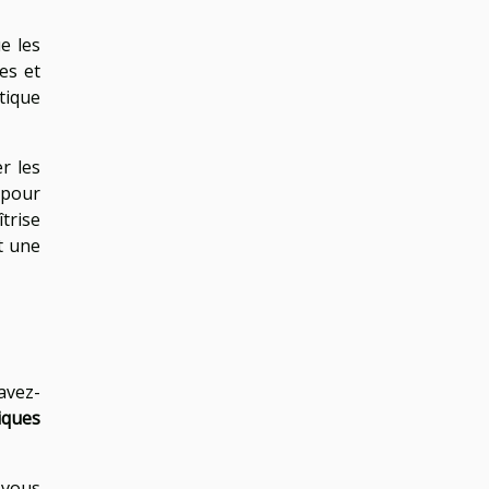
e les
es et
tique
r les
 pour
trise
t une
avez-
iques
 vous