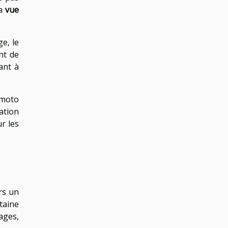
la
vue
e, le
nt de
ant à
 moto
ation
r les
rs un
taine
ages,