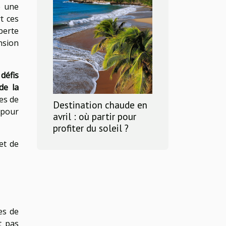
e une
t ces
perte
nsion
s
défis
de la
es de
Destination chaude en
 pour
avril : où partir pour
profiter du soleil ?
et de
es de
t pas