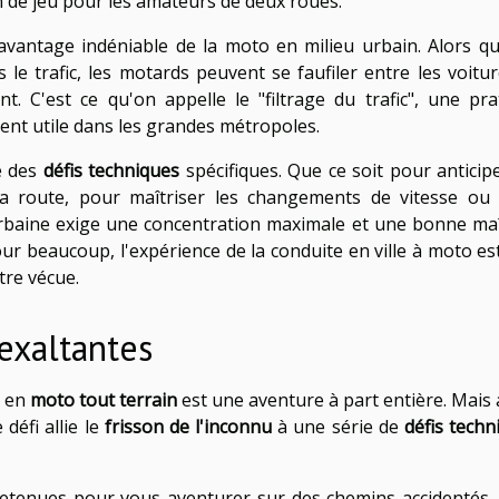
in de jeu pour les amateurs de deux roues.
vantage indéniable de la moto en milieu urbain. Alors qu
le trafic, les motards peuvent se faufiler entre les voitur
t. C'est ce qu'on appelle le "filtrage du trafic", une pra
ment utile dans les grandes métropoles.
te des
défis techniques
spécifiques. Que ce soit pour anticipe
a route, pour maîtriser les changements de vitesse ou
urbaine exige une concentration maximale et une bonne maî
pour beaucoup, l'expérience de la conduite en ville à moto es
tre vécue.
exaltantes
s en
moto tout terrain
est une aventure à part entière. Mais 
 défi allie le
frisson de l'inconnu
à une série de
défis techn
retenues pour vous aventurer sur des chemins accidentés,