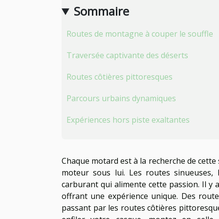
Sommaire
Routes de montagne à couper le souffle
Traversée captivante des déserts
Routes côtières pittoresques
Parcours urbains dynamiques
Expériences hors piste exaltantes
Chaque motard est à la recherche de cette 
moteur sous lui. Les routes sinueuses, 
carburant qui alimente cette passion. Il 
offrant une expérience unique. Des rout
passant par les routes côtières pittoresqu