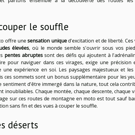
 et partons ensemble à la découverte des routes les
ouper le souffle
o offre une
sensation unique
d'excitation et de liberté. Ces
tudes élevées
, où le monde semble s'ouvrir sous vos pied
es
pentes abruptes
sont des défis qui ajoutent à l'adrénali
ire pour naviguer dans ces virages, exige une précision 
e une expérience en soi. Les paysages majestueux et les
is ces sommets sont un bonus supplémentaire pour les yeu
 le sentiment d'être immergé dans la nature, tout cela contri
t inoubliables. Chaque montée, chaque descente, chaque v
oyage sur ces routes de montagne en moto est tout sauf bana
on sans fin et des vues à couper le souffle.
s déserts