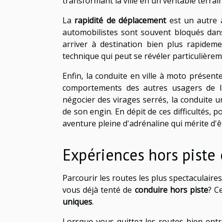
transformant la ville en un véritable terra
La
rapidité de déplacement
est un autre a
automobilistes sont souvent bloqués dans 
arriver à destination bien plus rapidemen
technique qui peut se révéler particulière
Enfin, la conduite en ville à moto présen
comportements des autres usagers de l
négocier des virages serrés, la conduite 
de son engin. En dépit de ces difficultés, 
aventure pleine d'adrénaline qui mérite d'ê
Expériences hors piste 
Parcourir les routes les plus spectaculaire
vous déjà tenté de
conduire hors piste
? Ce
uniques
.
Lorsque vous quittez les routes bien ent