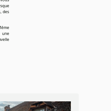
rsque
, des
 Même
t une
velle