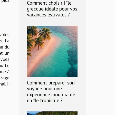
 plus
Comment choisir l'île
grecque idéale pour vos
vacances estivales ?
 voies
s. La
ne du
et un
 vues
x. Le
bue à
irage
Comment préparer son
l. Il
voyage pour une
expérience inoubliable
en île tropicale ?