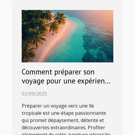
Comment préparer son
voyage pour une expérience
inoubliable en île tropicale ?
02/09/2025
Préparer un voyage vers une île
tropicale est une étape passionnante
qui promet dépaysement, détente et
découvertes extraordinaires. Profiter
pleinement de cette aventure nécessite