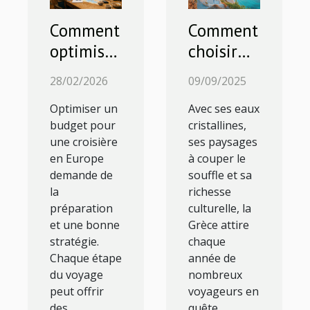
Comment
Comment
optimiser
choisir
votre
l'île
28/02/2026
09/09/2025
budget
grecque
Optimiser un
Avec ses eaux
pour une
idéale
budget pour
cristallines,
croisière
pour vos
une croisière
ses paysages
en
vacances
en Europe
à couper le
Europe ?
estivales
demande de
souffle et sa
la
richesse
?
préparation
culturelle, la
et une bonne
Grèce attire
stratégie.
chaque
Chaque étape
année de
du voyage
nombreux
peut offrir
voyageurs en
des
quête