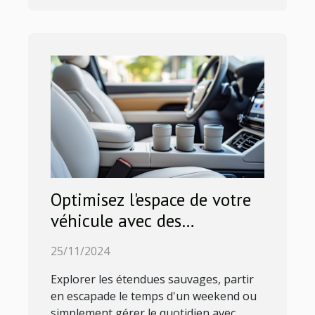
Optimisez l'espace de votre
véhicule avec des
accessoires innovants
25/11/2024
Explorer les étendues sauvages, partir
en escapade le temps d'un weekend ou
simplement gérer le quotidien avec